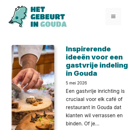
Ga
naar
Menu
de
inhoud
Inspirerende
ideeën voor een
gastvrije indeling
in Gouda
5 mei 2026
Een gastvrije inrichting is
cruciaal voor elk café of
restaurant in Gouda dat
klanten wil verrassen en
binden. Of je…